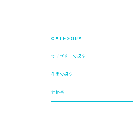
CATEGORY
カテゴリーで探す
ファッション
作家で探す
トップス
ファッション小物
【山の口焼】辻口康夫
価格帯
靴下
バッグ
インテリア
【小代瑞穂窯】福田るい
〜1,000円
ピアス／イヤリング
置物／オブジェ
器・カトラリー
MSNOM(アクセサリー)
1,000円〜2,000円